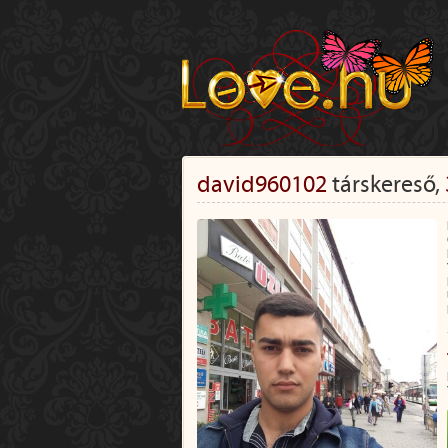
david960102
társkereső,