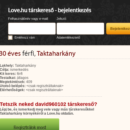
Love.hu társkereső - bejelentkezés
Felhasználónév vagy e-mail:
Jelszó:
Emlékezz rám
Adatemlékeztető
30 éves
férfi,
Taktaharkány
Lakhely:
Taktaharkány
Célja:
ismerkedés
Kit keres:
férfi
Testalkat:
átlagos
Megtekintések:
409
Utolsó belépés:
<csak regisztráltaknak>
Elérhetőségek:
<csak regisztráltaknak>
Tetszik neked david960102 társkereső?
Lépj be, és ismerkedj meg vele vagy más társkeresőkkel
Taktaharkány környékéről a Love.hu oldalán.