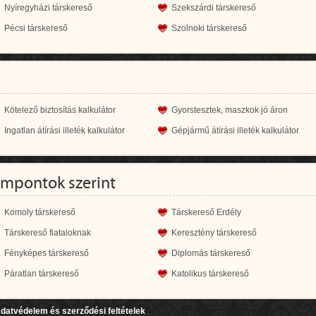
Nyíregyházi társkereső
Szekszárdi társkereső
Pécsi társkereső
Szolnoki társkereső
Kötelező biztosítás kalkulátor
Gyorstesztek, maszkok jó áron
Ingatlan átírási illeték kalkulátor
Gépjármű átírási illeték kalkulátor
empontok szerint
Komoly társkereső
Társkereső Erdély
Társkereső fiataloknak
Keresztény társkereső
Fényképes társkereső
Diplomás társkereső
Páratlan társkereső
Katolikus társkereső
datvédelem és szerződési feltételek