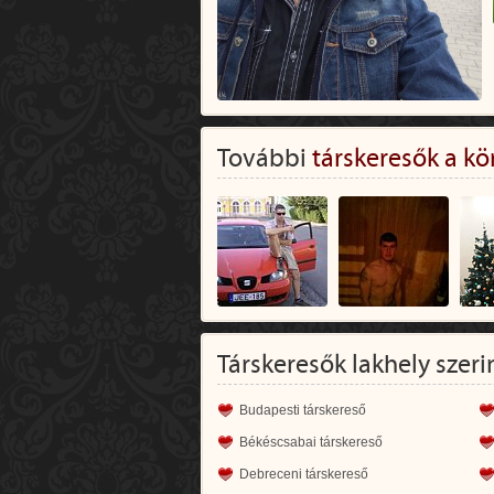
További
társkeresők a kö
Társkeresők lakhely szeri
Budapesti társkereső
Békéscsabai társkereső
Debreceni társkereső