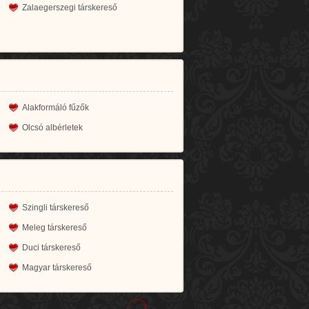
Zalaegerszegi társkereső
Alakformáló fűzők
Olcsó albérletek
Szingli társkereső
Meleg társkereső
Duci társkereső
Magyar társkereső