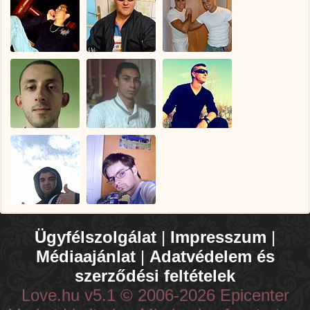
Ügyfélszolgálat
|
Impresszum
|
Médiaajánlat
|
Adatvédelem és
szerződési feltételek
Love.hu v5.1 © 2006-2026 Epicenter