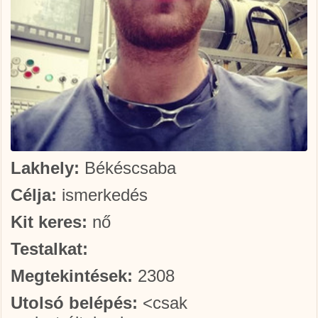
Lakhely:
Békéscsaba
Célja:
ismerkedés
Kit keres:
nő
Testalkat:
Megtekintések:
2308
Utolsó belépés:
<csak