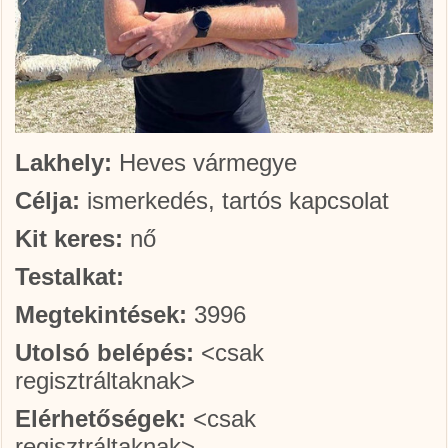
Lakhely:
Heves vármegye
Célja:
ismerkedés, tartós kapcsolat
Kit keres:
nő
Testalkat:
Megtekintések:
3996
Utolsó belépés:
<csak
regisztráltaknak>
Elérhetőségek:
<csak
regisztráltaknak>