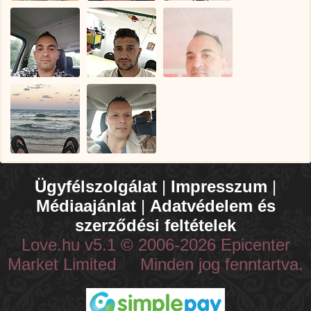
Ügyfélszolgálat
|
Impresszum
|
Médiaajánlat
|
Adatvédelem és
szerződési feltételek
Love.hu v5.1 © 2006-2026 Epicenter
Market Limited Minden jog fenntartva.