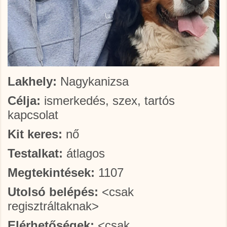
Lakhely:
Nagykanizsa
Célja:
ismerkedés, szex, tartós
kapcsolat
Kit keres:
nő
Testalkat:
átlagos
Megtekintések:
1107
Utolsó belépés:
<csak
regisztráltaknak>
Elérhetőségek:
<csak