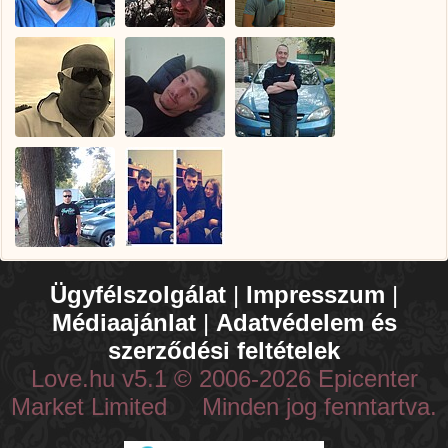
Ügyfélszolgálat
|
Impresszum
|
Médiaajánlat
|
Adatvédelem és
szerződési feltételek
Love.hu v5.1 © 2006-2026 Epicenter
Market Limited Minden jog fenntartva.