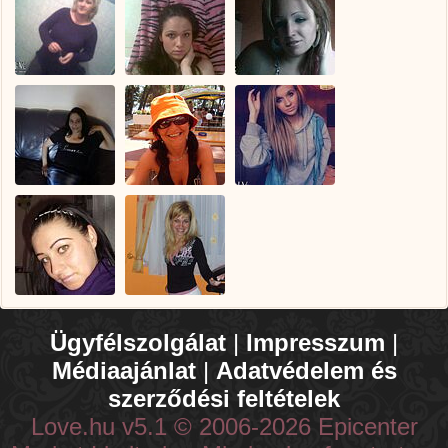
Ügyfélszolgálat
|
Impresszum
|
Médiaajánlat
|
Adatvédelem és
szerződési feltételek
Love.hu v5.1 © 2006-2026 Epicenter