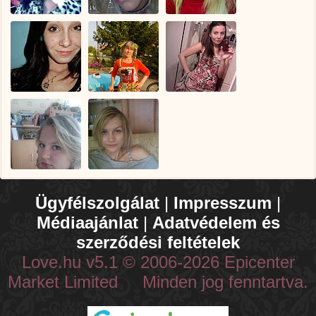
Ügyfélszolgálat
|
Impresszum
|
Médiaajánlat
|
Adatvédelem és
szerződési feltételek
Love.hu v5.1 © 2006-2026 Epicenter
Market Limited Minden jog fenntartva.