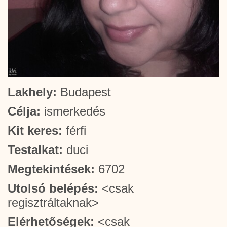
Lakhely:
Budapest
Célja:
ismerkedés
Kit keres:
férfi
Testalkat:
duci
Megtekintések:
6702
Utolsó belépés:
<csak
regisztráltaknak>
Elérhetőségek:
<csak