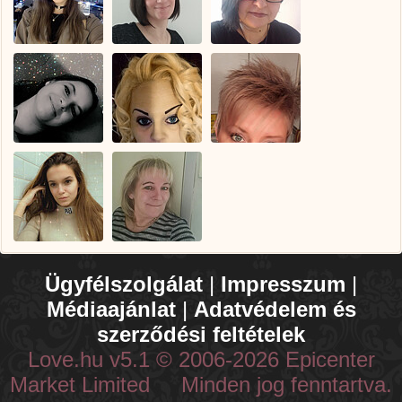
Ügyfélszolgálat
|
Impresszum
|
Médiaajánlat
|
Adatvédelem és
szerződési feltételek
Love.hu v5.1 © 2006-2026 Epicenter
Market Limited Minden jog fenntartva.