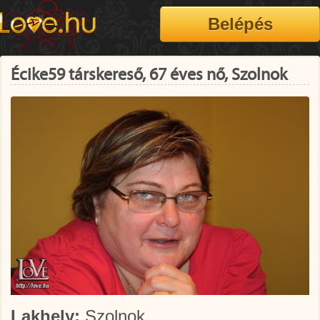
Écike59 társkereső, 67 éves nő, Szolnok
Lakhely:
Szolnok