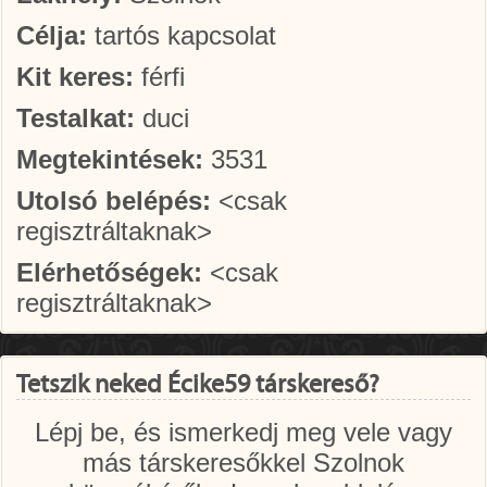
Célja:
tartós kapcsolat
Kit keres:
férfi
Testalkat:
duci
Megtekintések:
3531
Utolsó belépés:
<csak
regisztráltaknak>
Elérhetőségek:
<csak
regisztráltaknak>
Tetszik neked Écike59 társkereső?
Lépj be, és ismerkedj meg vele vagy
más társkeresőkkel Szolnok