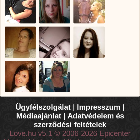
Ügyfélszolgálat
|
Impresszum
|
Médiaajánlat
|
Adatvédelem és
szerződési feltételek
Love.hu v5.1 © 2006-2026 Epicenter