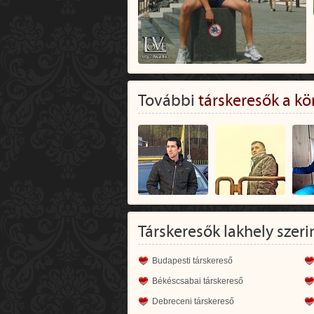
További
társkeresők a kö
Társkeresők lakhely szeri
Budapesti társkereső
Békéscsabai társkereső
Debreceni társkereső