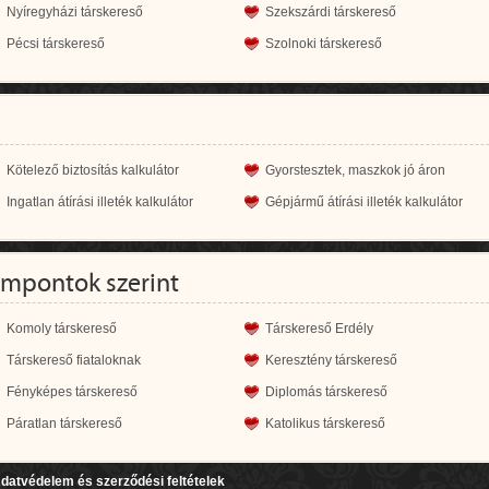
Nyíregyházi társkereső
Szekszárdi társkereső
Pécsi társkereső
Szolnoki társkereső
Kötelező biztosítás kalkulátor
Gyorstesztek, maszkok jó áron
Ingatlan átírási illeték kalkulátor
Gépjármű átírási illeték kalkulátor
empontok szerint
Komoly társkereső
Társkereső Erdély
Társkereső fiataloknak
Keresztény társkereső
Fényképes társkereső
Diplomás társkereső
Páratlan társkereső
Katolikus társkereső
datvédelem és szerződési feltételek