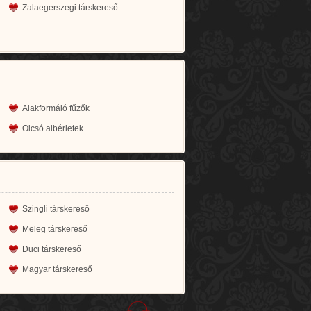
Zalaegerszegi társkereső
Alakformáló fűzők
Olcsó albérletek
Szingli társkereső
Meleg társkereső
Duci társkereső
Magyar társkereső