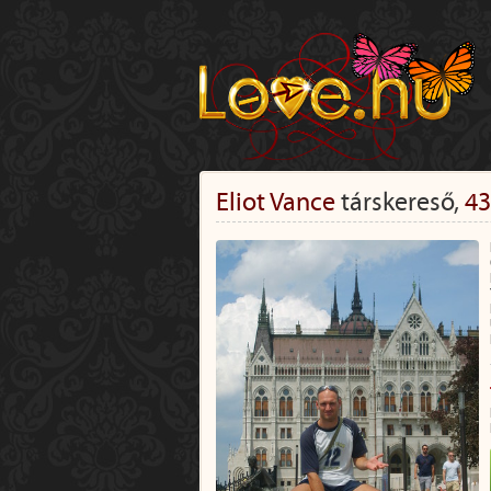
Eliot Vance
társkereső,
43