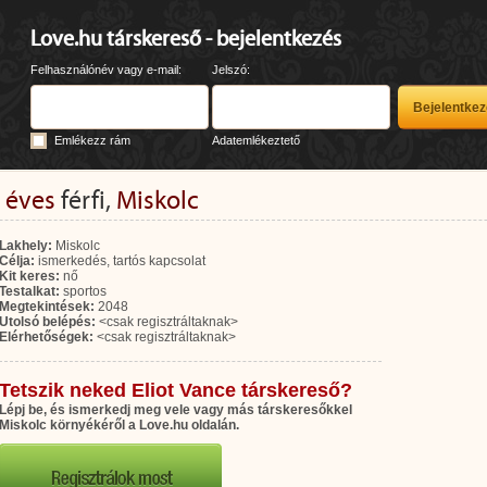
Love.hu társkereső - bejelentkezés
Felhasználónév vagy e-mail:
Jelszó:
Emlékezz rám
Adatemlékeztető
 éves
férfi,
Miskolc
Lakhely:
Miskolc
Célja:
ismerkedés, tartós kapcsolat
Kit keres:
nő
Testalkat:
sportos
Megtekintések:
2048
Utolsó belépés:
<csak regisztráltaknak>
Elérhetőségek:
<csak regisztráltaknak>
Tetszik neked Eliot Vance társkereső?
Lépj be, és ismerkedj meg vele vagy más társkeresőkkel
Miskolc környékéről a Love.hu oldalán.