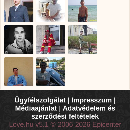
Ügyfélszolgálat
|
Impresszum
|
Médiaajánlat
|
Adatvédelem és
szerződési feltételek
Love.hu v5.1 © 2006-2026 Epicenter