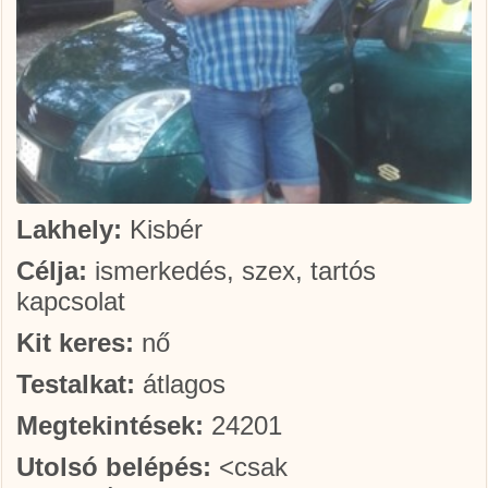
Lakhely:
Kisbér
Célja:
ismerkedés, szex, tartós
kapcsolat
Kit keres:
nő
Testalkat:
átlagos
Megtekintések:
24201
Utolsó belépés:
<csak