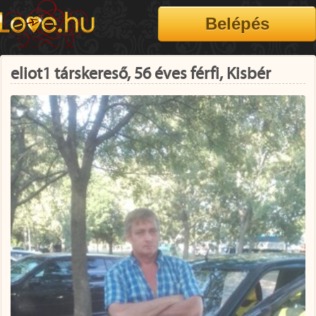
eliot1 társkereső, 56 éves férfi, Kisbér