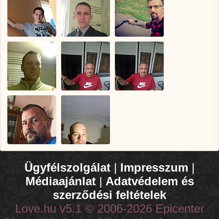
Ügyfélszolgálat
|
Impresszum
|
Médiaajánlat
|
Adatvédelem és
szerződési feltételek
Love.hu v5.1 © 2006-2026 Epicenter