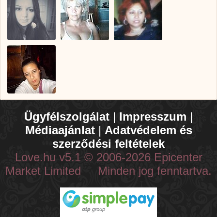
Ügyfélszolgálat
|
Impresszum
|
Médiaajánlat
|
Adatvédelem és
szerződési feltételek
Love.hu v5.1 © 2006-2026 Epicenter
Market Limited Minden jog fenntartva.