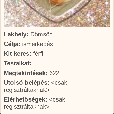
Lakhely:
Dömsöd
Célja:
ismerkedés
Kit keres:
férfi
Testalkat:
Megtekintések:
622
Utolsó belépés:
<csak
regisztráltaknak>
Elérhetőségek:
<csak
regisztráltaknak>