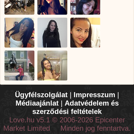
Ügyfélszolgálat
|
Impresszum
|
Médiaajánlat
|
Adatvédelem és
szerződési feltételek
Love.hu v5.1 © 2006-2026 Epicenter
Market Limited Minden jog fenntartva.