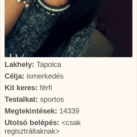
Lakhely:
Tapolca
Célja:
ismerkedés
Kit keres:
férfi
Testalkat:
sportos
Megtekintések:
14339
Utolsó belépés:
<csak
regisztráltaknak>