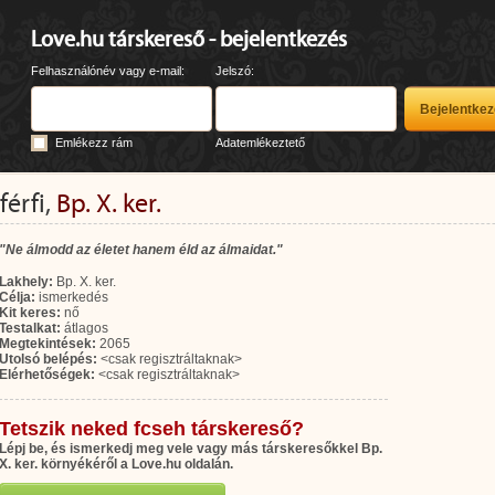
Love.hu társkereső - bejelentkezés
Felhasználónév vagy e-mail:
Jelszó:
Emlékezz rám
Adatemlékeztető
férfi,
Bp. X. ker.
"Ne álmodd az életet hanem éld az álmaidat."
Lakhely:
Bp. X. ker.
Célja:
ismerkedés
Kit keres:
nő
Testalkat:
átlagos
Megtekintések:
2065
Utolsó belépés:
<csak regisztráltaknak>
Elérhetőségek:
<csak regisztráltaknak>
Tetszik neked fcseh társkereső?
Lépj be, és ismerkedj meg vele vagy más társkeresőkkel Bp.
X. ker. környékéről a Love.hu oldalán.