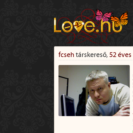
fcseh
társkereső,
52 éves