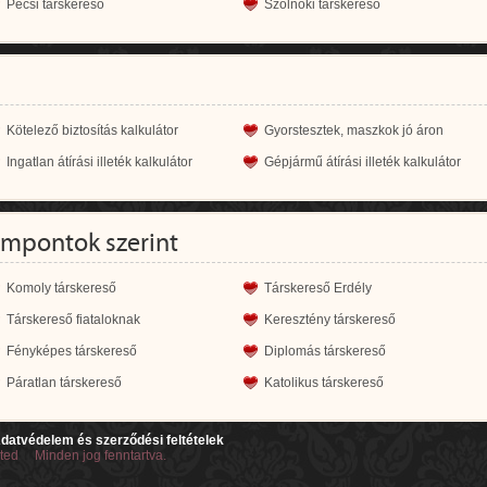
Pécsi társkereső
Szolnoki társkereső
Kötelező biztosítás kalkulátor
Gyorstesztek, maszkok jó áron
Ingatlan átírási illeték kalkulátor
Gépjármű átírási illeték kalkulátor
empontok szerint
Komoly társkereső
Társkereső Erdély
Társkereső fiataloknak
Keresztény társkereső
Fényképes társkereső
Diplomás társkereső
Páratlan társkereső
Katolikus társkereső
datvédelem és szerződési feltételek
ited Minden jog fenntartva.