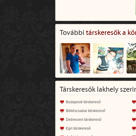
További
társkeresők a kö
Társkeresők lakhely szeri
Budapesti társkereső
Békéscsabai társkereső
Debreceni társkereső
Egri társkereső