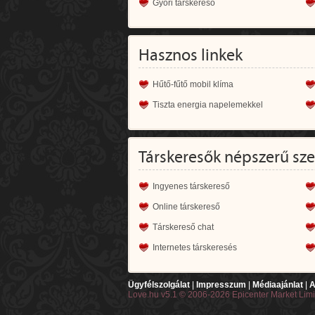
Győri társkereső
Hasznos linkek
Hűtő-fűtő mobil klíma
Tiszta energia napelemekkel
Társkeresők népszerű sz
Ingyenes társkereső
Online társkereső
Társkereső chat
Internetes társkeresés
Ügyfélszolgálat
|
Impresszum
|
Médiaajánlat
|
A
Love.hu v5.1 © 2006-2026 Epicenter Market Lim