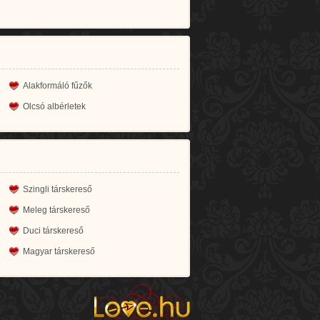
Alakformáló fűzők
Olcsó albérletek
Szingli társkereső
Meleg társkereső
Duci társkereső
Magyar társkereső