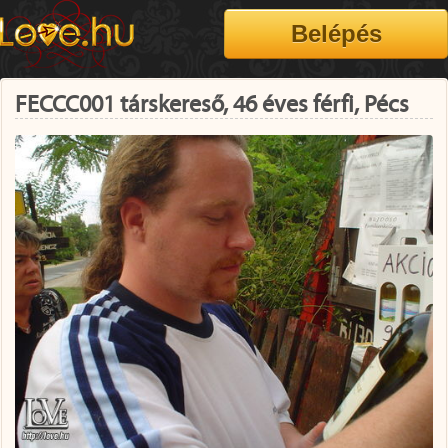
FECCC001 társkereső, 46 éves férfi, Pécs