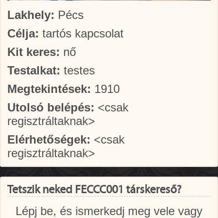
Lakhely:
Pécs
Célja:
tartós kapcsolat
Kit keres:
nő
Testalkat:
testes
Megtekintések:
1910
Utolsó belépés:
<csak
regisztráltaknak>
Elérhetőségek:
<csak
regisztráltaknak>
Tetszik neked FECCC001 társkereső?
Lépj be, és ismerkedj meg vele vagy