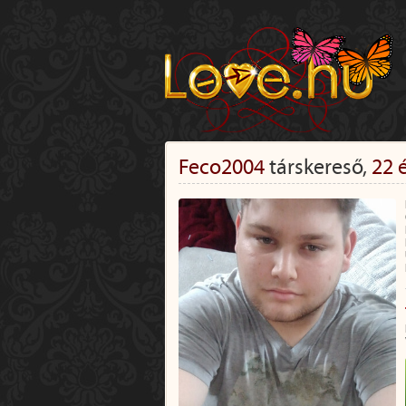
Feco2004
társkereső,
22 