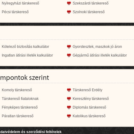
Nyíregyházi társkereső
Szekszárdi társkereső
Pécsi társkereső
Szolnoki társkereső
Kötelező biztosítás kalkulátor
Gyorstesztek, maszkok jó áron
Ingatlan átírási illeték kalkulátor
Gépjármű átírási illeték kalkulátor
empontok szerint
Komoly társkereső
Társkereső Erdély
Társkereső fiataloknak
Keresztény társkereső
Fényképes társkereső
Diplomás társkereső
Páratlan társkereső
Katolikus társkereső
datvédelem és szerződési feltételek