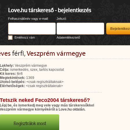
Love.hu társkereső - bejelentkezés
Felhasználónév vagy e-mail:
Jelszó:
Emlékezz rám
Adatemlékeztető
éves
férfi,
Veszprém vármegye
Lakhely:
Veszprém vármegye
Célja:
ismerkedés, szex, tartós kapcsolat
Kit keres:
férfi
Megtekintések:
1369
Utolsó belépés:
<csak regisztráltaknak>
Elérhetőségek:
<csak regisztráltaknak>
Tetszik neked Feco2004 társkereső?
Lépj be, és ismerkedj meg vele vagy más társkeresőkkel
Veszprém vármegye környékéről a Love.hu oldalán.