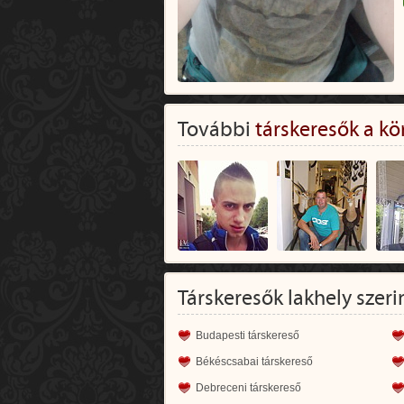
További
társkeresők a kö
Társkeresők lakhely szeri
Budapesti társkereső
Békéscsabai társkereső
Debreceni társkereső