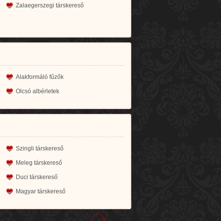
Zalaegerszegi társkereső
Alakformáló fűzők
Olcsó albérletek
Szingli társkereső
Meleg társkereső
Duci társkereső
Magyar társkereső