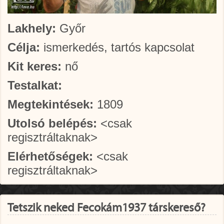
Lakhely:
Győr
Célja:
ismerkedés, tartós kapcsolat
Kit keres:
nő
Testalkat:
Megtekintések:
1809
Utolsó belépés:
<csak
regisztráltaknak>
Elérhetőségek:
<csak
regisztráltaknak>
Tetszik neked Fecokám1937 társkereső?