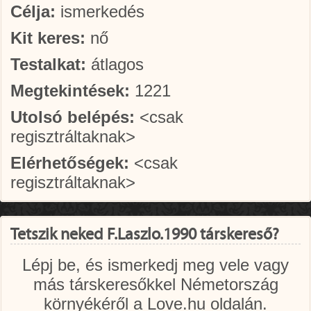
Célja:
ismerkedés
Kit keres:
nő
Testalkat:
átlagos
Megtekintések:
1221
Utolsó belépés:
<csak
regisztráltaknak>
Elérhetőségek:
<csak
regisztráltaknak>
Tetszik neked F.Laszlo.1990 társkereső?
Lépj be, és ismerkedj meg vele vagy
más társkeresőkkel Németország
környékéről a Love.hu oldalán.