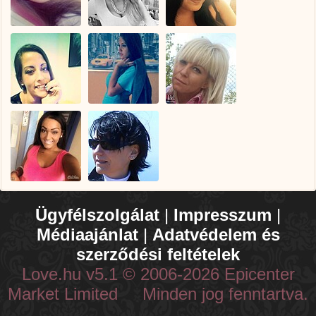
Ügyfélszolgálat
|
Impresszum
|
Médiaajánlat
|
Adatvédelem és
szerződési feltételek
Love.hu v5.1 © 2006-2026 Epicenter
Market Limited Minden jog fenntartva.