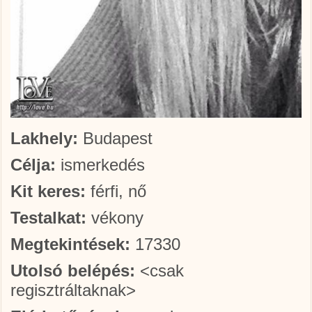
Lakhely:
Budapest
Célja:
ismerkedés
Kit keres:
férfi, nő
Testalkat:
vékony
Megtekintések:
17330
Utolsó belépés:
<csak
regisztráltaknak>