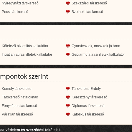
Nyíregyházi társkereső
Szekszárdi társkereső
Pécsi társkereső
Szolnoki társkereső
Kötelező biztosítás kalkulátor
Gyorstesztek, maszkok jó áron
Ingatlan átírási illeték kalkulátor
Gépjármű átírási illeték kalkulátor
empontok szerint
Komoly társkereső
Társkereső Erdély
Társkereső fiataloknak
Keresztény társkereső
Fényképes társkereső
Diplomás társkereső
Páratlan társkereső
Katolikus társkereső
datvédelem és szerződési feltételek