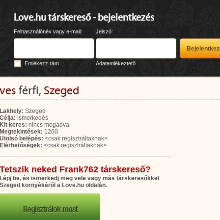
Love.hu társkereső - bejelentkezés
Felhasználónév vagy e-mail:
Jelszó:
Emlékezz rám
Adatemlékeztető
éves
férfi,
Szeged
Lakhely:
Szeged
Célja:
ismerkedés
Kit keres:
nincs megadva
Megtekintések:
1260
Utolsó belépés:
<csak regisztráltaknak>
Elérhetőségek:
<csak regisztráltaknak>
Tetszik neked Frank762 társkereső?
Lépj be, és ismerkedj meg vele vagy más társkeresőkkel
Szeged környékéről a Love.hu oldalán.