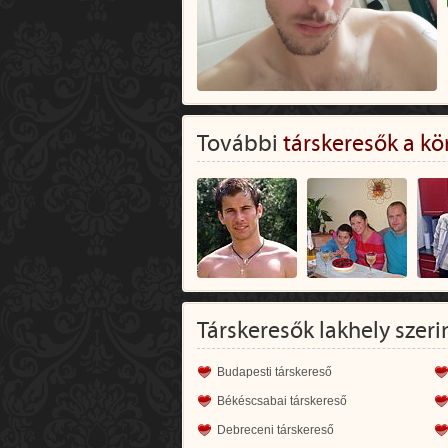
További
társkeresők a kö
Társkeresők lakhely szeri
Budapesti társkereső
Békéscsabai társkereső
Debreceni társkereső