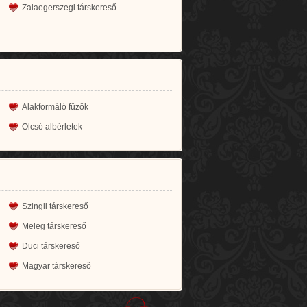
Zalaegerszegi társkereső
Alakformáló fűzők
Olcsó albérletek
Szingli társkereső
Meleg társkereső
Duci társkereső
Magyar társkereső