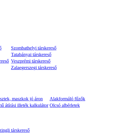
ő
Szombathelyi társkereső
Tatabányai társkereső
ereső
Veszprémi társkereső
Zalaegerszegi társkereső
sztek, maszkok jó áron
Alakformáló fűzők
 átírási illeték kalkulátor
Olcsó albérletek
zingli társkereső