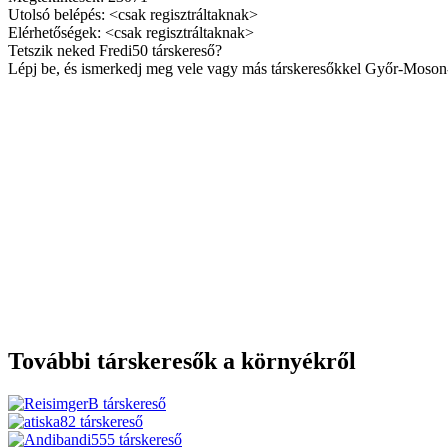
Utolsó belépés:
<csak regisztráltaknak>
Elérhetőségek:
<csak regisztráltaknak>
Tetszik neked Fredi50 társkereső?
Lépj be, és ismerkedj meg vele vagy más társkeresőkkel Győr-Moson
További
társkeresők a környékről