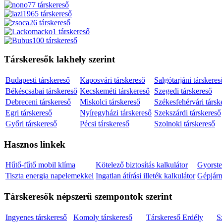
Társkeresők lakhely szerint
Budapesti társkereső
Kaposvári társkereső
Salgótarjáni társkeres
Békéscsabai társkereső
Kecskeméti társkereső
Szegedi társkereső
Debreceni társkereső
Miskolci társkereső
Székesfehérvári társk
Egri társkereső
Nyíregyházi társkereső
Szekszárdi társkereső
Győri társkereső
Pécsi társkereső
Szolnoki társkereső
Hasznos linkek
Hűtő-fűtő mobil klíma
Kötelező biztosítás kalkulátor
Gyorste
Tiszta energia napelemekkel
Ingatlan átírási illeték kalkulátor
Gépjármű
Társkeresők népszerű szempontok szerint
Ingyenes társkereső
Komoly társkereső
Társkereső Erdély
S