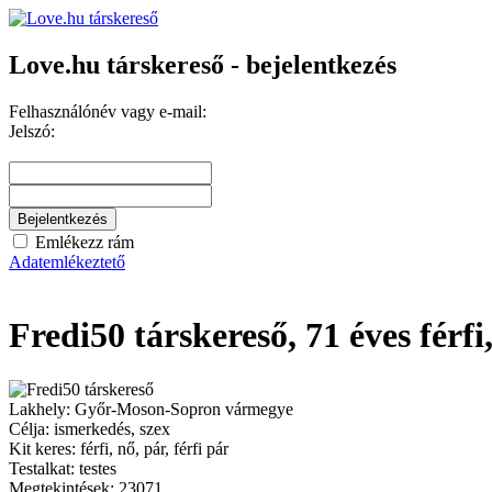
Love.hu társkereső - bejelentkezés
Felhasználónév vagy e-mail:
Jelszó:
Emlékezz rám
Adatemlékeztető
Fredi50
társkereső,
71 éves
férfi
Lakhely:
Győr-Moson-Sopron vármegye
Célja:
ismerkedés, szex
Kit keres:
férfi, nő, pár, férfi pár
Testalkat:
testes
Megtekintések:
23071