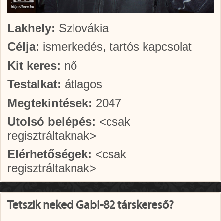
Lakhely:
Szlovákia
Célja:
ismerkedés, tartós kapcsolat
Kit keres:
nő
Testalkat:
átlagos
Megtekintések:
2047
Utolsó belépés:
<csak
regisztráltaknak>
Elérhetőségek:
<csak
regisztráltaknak>
Tetszik neked Gabi-82 társkereső?