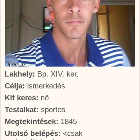
Lakhely:
Bp. XIV. ker.
Célja:
ismerkedés
Kit keres:
nő
Testalkat:
sportos
Megtekintések:
1845
Utolsó belépés:
<csak