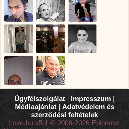
Ügyfélszolgálat
|
Impresszum
|
Médiaajánlat
|
Adatvédelem és
szerződési feltételek
Love.hu v5.1 © 2006-2026 Epicenter