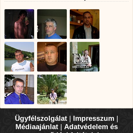
Ügyfélszolgálat
|
Impresszum
|
Médiaajánlat
|
Adatvédelem és