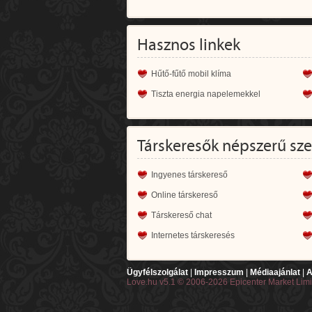
Hasznos linkek
Hűtő-fűtő mobil klíma
Tiszta energia napelemekkel
Társkeresők népszerű sz
Ingyenes társkereső
Online társkereső
Társkereső chat
Internetes társkeresés
Ügyfélszolgálat
|
Impresszum
|
Médiaajánlat
|
A
Love.hu v5.1 © 2006-2026 Epicenter Market Lim