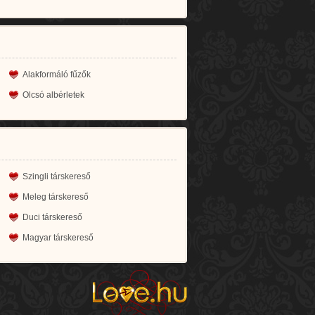
Alakformáló fűzők
Olcsó albérletek
Szingli társkereső
Meleg társkereső
Duci társkereső
Magyar társkereső