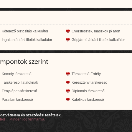
Kötelező biztosítás kalkulátor
Gyorstesztek, maszkok jó áron
Ingatlan átírási illeték kalkulátor
Gépjármű átírási illeték kalkulátor
empontok szerint
Komoly társkereső
Társkereső Erdély
Társkereső fiataloknak
Keresztény társkereső
Fényképes társkereső
Diplomás társkereső
Páratlan társkereső
Katolikus társkereső
datvédelem és szerződési feltételek
ited Minden jog fenntartva.