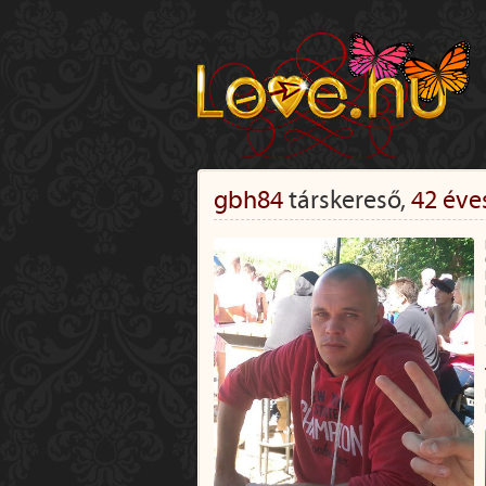
gbh84
társkereső,
42 éve