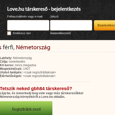
Love.hu társkereső - bejelentkezés
Felhasználónév vagy e-mail:
Jelszó:
Emlékezz rám
Adatemlékeztető
s
férfi,
Németország
Lakhely:
Németország
Célja:
ismerkedés
Kit keres:
nincs megadva
Megtekintések:
1407
Utolsó belépés:
<csak regisztráltaknak>
Elérhetőségek:
<csak regisztráltaknak>
Tetszik neked gbh84 társkereső?
Lépj be, és ismerkedj meg vele vagy más társkeresőkkel
Németország környékéről a Love.hu oldalán.