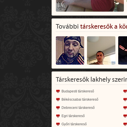
További
társkeresők a kö
Társkeresők lakhely szeri
Budapesti társkereső
Békéscsabai társkereső
Debreceni társkereső
Egri társkereső
Győri társkereső