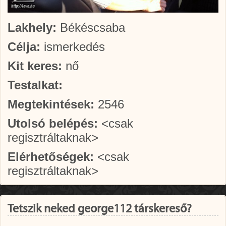
Lakhely:
Békéscsaba
Célja:
ismerkedés
Kit keres:
nő
Testalkat:
Megtekintések:
2546
Utolsó belépés:
<csak
regisztráltaknak>
Elérhetőségek:
<csak
regisztráltaknak>
Tetszik neked george112 társkereső?