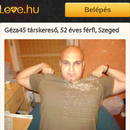
Géza45 társkereső, 52 éves férfi, Szeged