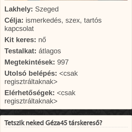
Lakhely:
Szeged
Célja:
ismerkedés, szex, tartós
kapcsolat
Kit keres:
nő
Testalkat:
átlagos
Megtekintések:
997
Utolsó belépés:
<csak
regisztráltaknak>
Elérhetőségek:
<csak
regisztráltaknak>
Tetszik neked Géza45 társkereső?