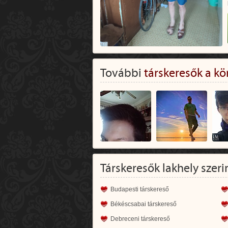
További
társkeresők a kö
Társkeresők lakhely szeri
Budapesti társkereső
Békéscsabai társkereső
Debreceni társkereső