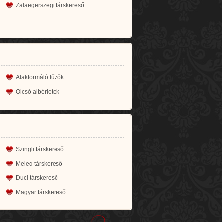
Zalaegerszegi társkereső
Alakformáló fűzők
Olcsó albérletek
Szingli társkereső
Meleg társkereső
Duci társkereső
Magyar társkereső