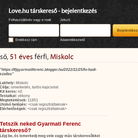
Love.hu társkereső - bejelentkezés
Felhasználónév vagy e-mail:
Jelszó:
Emlékezz rám
Adatemlékeztető
ső,
51 éves
férfi,
Miskolc
"https://ifjgyarmatiferenc.blogger.hu/2022/11/25/fo-hadi-
szallas"
Lakhely:
Miskolc
Célja:
ismerkedés, tartós kapcsolat
Kit keres:
nő
Testalkat:
vékony
Megtekintések:
11851
Utolsó belépés:
<csak regisztráltaknak>
Elérhetőségek:
<csak regisztráltaknak>
Tetszik neked Gyarmati Ferenc
társkereső?
Lépj be, és ismerkedj meg vele vagy más társkeresőkkel