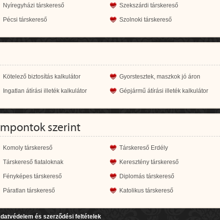
Nyíregyházi társkereső
Szekszárdi társkereső
Pécsi társkereső
Szolnoki társkereső
Kötelező biztosítás kalkulátor
Gyorstesztek, maszkok jó áron
Ingatlan átírási illeték kalkulátor
Gépjármű átírási illeték kalkulátor
empontok szerint
Komoly társkereső
Társkereső Erdély
Társkereső fiataloknak
Keresztény társkereső
Fényképes társkereső
Diplomás társkereső
Páratlan társkereső
Katolikus társkereső
datvédelem és szerződési feltételek