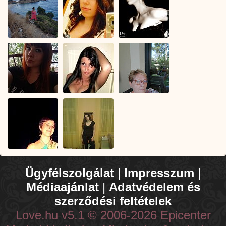
Ügyfélszolgálat
|
Impresszum
|
Médiaajánlat
|
Adatvédelem és
szerződési feltételek
Love.hu v5.1 © 2006-2026 Epicenter