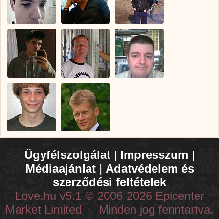
Ügyfélszolgálat
|
Impresszum
|
Médiaajánlat
|
Adatvédelem és
szerződési feltételek
Love.hu v5.1 © 2006-2026 Epicenter
Market Limited Minden jog fenntartva.