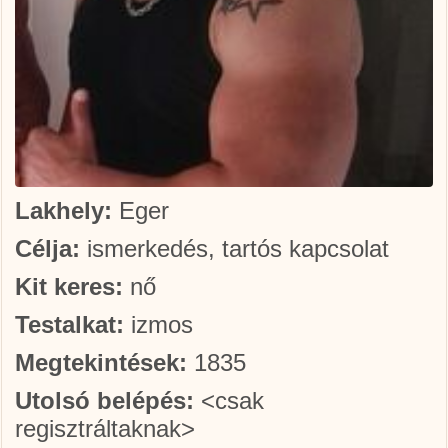
Lakhely:
Eger
Célja:
ismerkedés, tartós kapcsolat
Kit keres:
nő
Testalkat:
izmos
Megtekintések:
1835
Utolsó belépés:
<csak
regisztráltaknak>