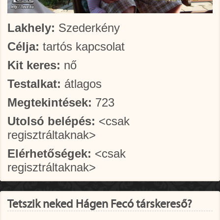
Lakhely:
Szederkény
Célja:
tartós kapcsolat
Kit keres:
nő
Testalkat:
átlagos
Megtekintések:
723
Utolsó belépés:
<csak
regisztráltaknak>
Elérhetőségek:
<csak
regisztráltaknak>
Tetszik neked Hágen Fecó társkereső?