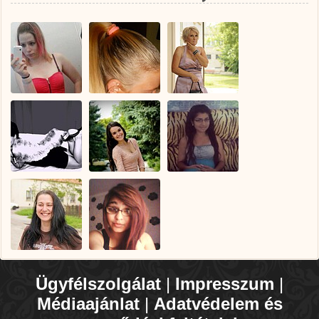
Ügyfélszolgálat
|
Impresszum
|
Médiaajánlat
|
Adatvédelem és