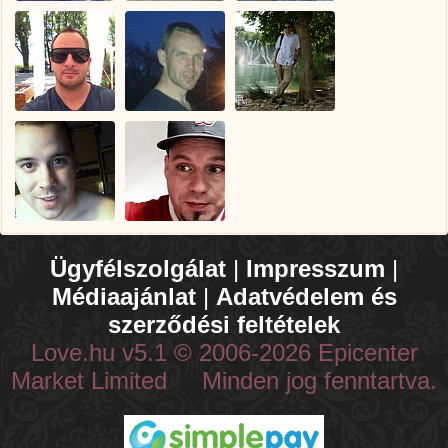
Ügyfélszolgálat
|
Impresszum
|
Médiaajánlat
|
Adatvédelem és
szerződési feltételek
Love.hu v5.1 © 2006-2026 Epicenter
Market Limited Minden jog fenntartva.