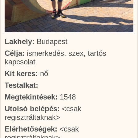
Lakhely:
Budapest
Célja:
ismerkedés, szex, tartós
kapcsolat
Kit keres:
nő
Testalkat:
Megtekintések:
1548
Utolsó belépés:
<csak
regisztráltaknak>
Elérhetőségek:
<csak
regisztráltaknak>