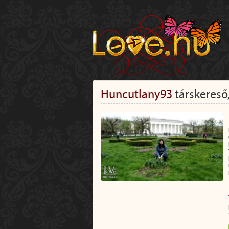
Huncutlany93
társkereső