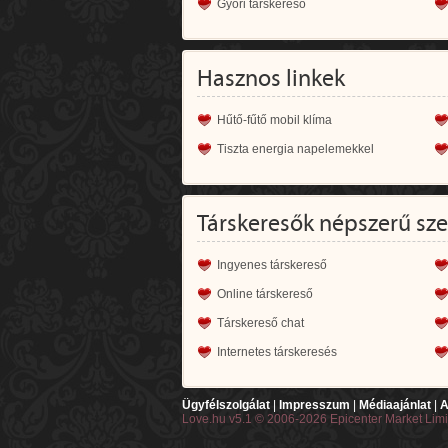
Győri társkereső
Hasznos linkek
Hűtő-fűtő mobil klíma
Tiszta energia napelemekkel
Társkeresők népszerű sz
Ingyenes társkereső
Online társkereső
Társkereső chat
Internetes társkeresés
Ügyfélszolgálat
|
Impresszum
|
Médiaajánlat
|
A
Love.hu v5.1 © 2006-2026 Epicenter Market Lim