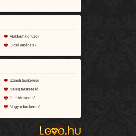
Alakformáló fűzők
Olcsó albérletek
Szingli társkereső
Meleg társkereső
Duci társkereső
Magyar társkereső