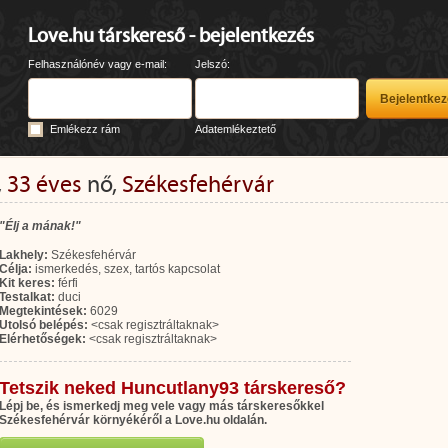
Love.hu társkereső - bejelentkezés
Felhasználónév vagy e-mail:
Jelszó:
Emlékezz rám
Adatemlékeztető
,
33 éves
nő,
Székesfehérvár
"Élj a mának!"
Lakhely:
Székesfehérvár
Célja:
ismerkedés, szex, tartós kapcsolat
Kit keres:
férfi
Testalkat:
duci
Megtekintések:
6029
Utolsó belépés:
<csak regisztráltaknak>
Elérhetőségek:
<csak regisztráltaknak>
Tetszik neked Huncutlany93 társkereső?
Lépj be, és ismerkedj meg vele vagy más társkeresőkkel
Székesfehérvár környékéről a Love.hu oldalán.