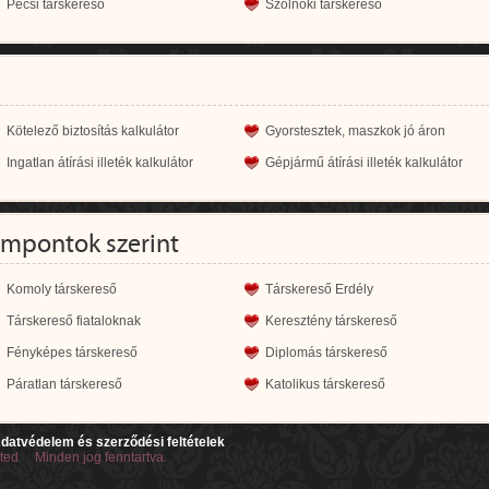
Pécsi társkereső
Szolnoki társkereső
Kötelező biztosítás kalkulátor
Gyorstesztek, maszkok jó áron
Ingatlan átírási illeték kalkulátor
Gépjármű átírási illeték kalkulátor
empontok szerint
Komoly társkereső
Társkereső Erdély
Társkereső fiataloknak
Keresztény társkereső
Fényképes társkereső
Diplomás társkereső
Páratlan társkereső
Katolikus társkereső
datvédelem és szerződési feltételek
ited Minden jog fenntartva.