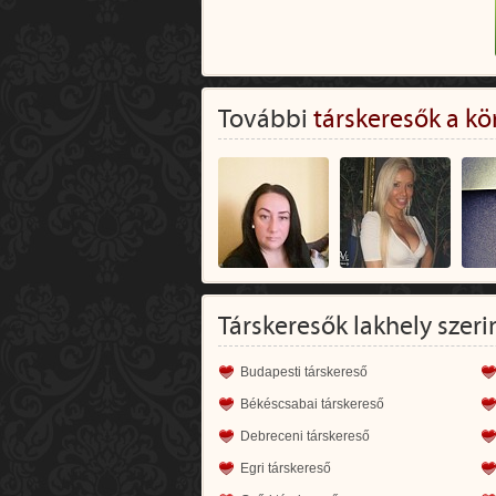
További
társkeresők a kö
Társkeresők lakhely szeri
Budapesti társkereső
Békéscsabai társkereső
Debreceni társkereső
Egri társkereső