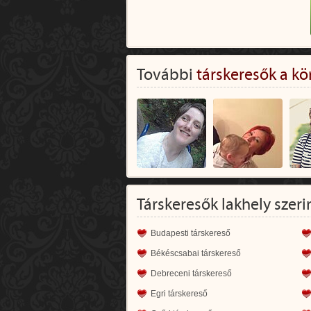
További
társkeresők a kö
Társkeresők lakhely szeri
Budapesti társkereső
Békéscsabai társkereső
Debreceni társkereső
Egri társkereső