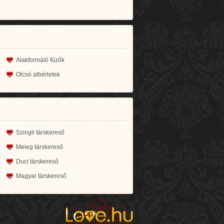
Alakformáló fűzők
Olcsó albérletek
Szingli társkereső
Meleg társkereső
Duci társkereső
Magyar társkereső