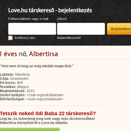
Love.hu társkereső - bejelentkezés
Felhasználónév vagy e-mail:
Jelszó:
Emlékezz rám
Adatemlékeztető
1 éves
nő,
Albertirsa
"Ami nem öl meg az még inkább megerősít."
Lakhely:
Albertirsa
Célja:
ismerkedés
Kit keres:
férfi
Testalkat:
átlagos
Megtekintések:
1610
Utolsó belépés:
<csak regisztráltaknak>
Elérhetőségek:
<csak regisztráltaknak>
Tetszik neked Ildi Baba 22 társkereső?
Lépj be, és ismerkedj meg vele vagy más társkeresőkkel
Albertirsa környékéről a Love.hu oldalán.