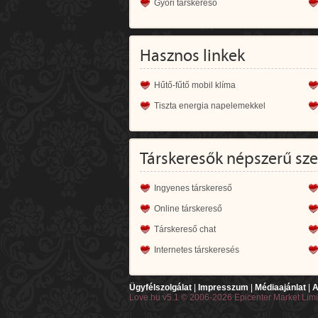
Győri társkereső
Hasznos linkek
Hűtő-fűtő mobil klíma
Tiszta energia napelemekkel
Társkeresők népszerű sz
Ingyenes társkereső
Online társkereső
Társkereső chat
Internetes társkeresés
Ügyfélszolgálat
|
Impresszum
|
Médiaajánlat
|
A
Love.hu v5.1 © 2006-2026 Epicenter Market Lim