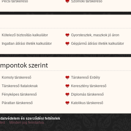
Pécsi társkereső
Szolnoki társkereső
Kötelező biztosítás kalkulátor
Gyorstesztek, maszkok jó áron
Ingatlan átírási illeték kalkulátor
Gépjármű átírási illeték kalkulátor
empontok szerint
Komoly társkereső
Társkereső Erdély
Társkereső fiataloknak
Keresztény társkereső
Fényképes társkereső
Diplomás társkereső
Páratlan társkereső
Katolikus társkereső
datvédelem és szerződési feltételek
ited Minden jog fenntartva.