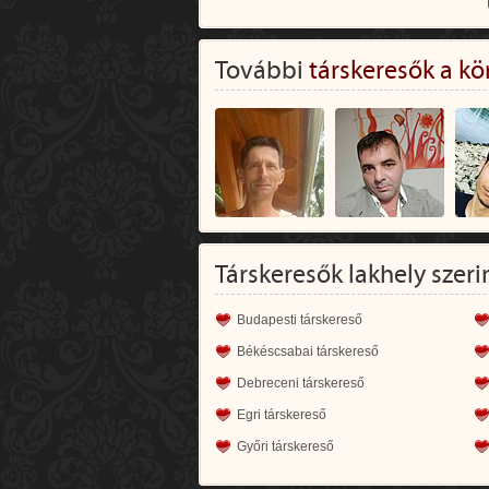
További
társkeresők a kö
Társkeresők lakhely szeri
Budapesti társkereső
Békéscsabai társkereső
Debreceni társkereső
Egri társkereső
Győri társkereső