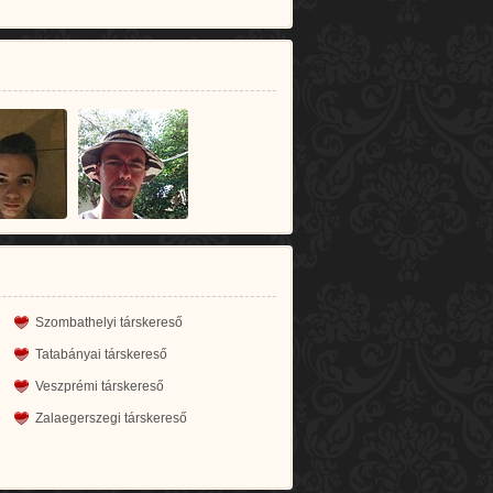
Szombathelyi társkereső
Tatabányai társkereső
Veszprémi társkereső
Zalaegerszegi társkereső