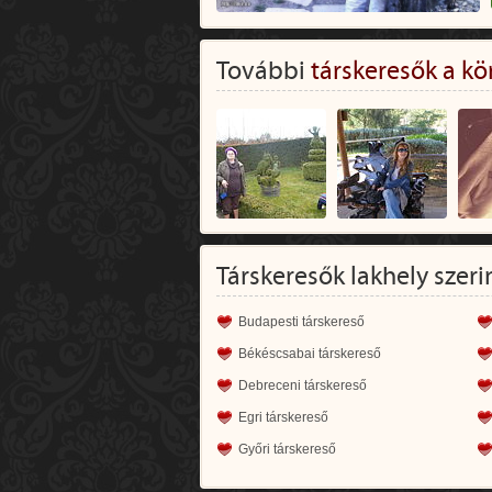
További
társkeresők a kö
Társkeresők lakhely szeri
Budapesti társkereső
Békéscsabai társkereső
Debreceni társkereső
Egri társkereső
Győri társkereső