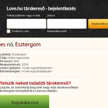
Love.hu társkereső - bejelentkezés
Felhasználónév vagy e-mail:
Jelszó:
Emlékezz rám
Adatemlékeztető
ves
nő,
Esztergom
Lakhely:
Esztergom
Célja:
tartós kapcsolat
Kit keres:
férfi
Megtekintések:
3254
Utolsó belépés:
<csak regisztráltaknak>
Elérhetőségek:
<csak regisztráltaknak>
Tetszik neked inda025 társkereső?
Lépj be, és ismerkedj meg vele vagy más társkeresőkkel
Esztergom környékéről a Love.hu oldalán.