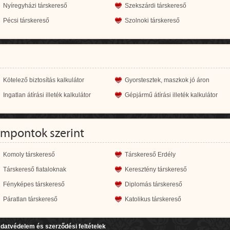
Nyíregyházi társkereső
Szekszárdi társkereső
Pécsi társkereső
Szolnoki társkereső
Kötelező biztosítás kalkulátor
Gyorstesztek, maszkok jó áron
Ingatlan átírási illeték kalkulátor
Gépjármű átírási illeték kalkulátor
empontok szerint
Komoly társkereső
Társkereső Erdély
Társkereső fiataloknak
Keresztény társkereső
Fényképes társkereső
Diplomás társkereső
Páratlan társkereső
Katolikus társkereső
datvédelem és szerződési feltételek