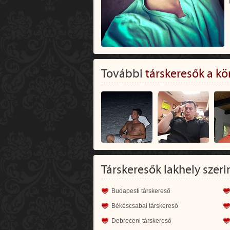
További
társkeresők a kö
Társkeresők lakhely szeri
Budapesti társkereső
Békéscsabai társkereső
Debreceni társkereső