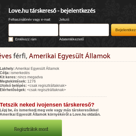
Love.hu társkereső - bejelentkezés
Felhasználónév vagy e-mail:
Jelszó:
Emlékezz rám
Adatemlékeztető
éves
férfi,
Amerikai Egyesült Államok
Lakhely:
Amerikai Egyesült Államok
Célja:
ismerkedés
Kit keres:
nincs megadva
Megtekintések:
1276
Utolsó belépés:
<csak regisztráltaknak>
Elérhetőségek:
<csak regisztráltaknak>
Tetszik neked ivojensen társkereső?
Lépj be, és ismerkedj meg vele vagy más társkeresőkkel
Amerikai Egyesült Államok környékéről a Love.hu oldalán.