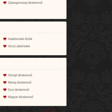
Zalaegerszegi társkereső
Alakformáló fűzők
Olcsó albérletek
Szingli társkereső
Meleg társkereső
Duci társkereső
Magyar társkereső