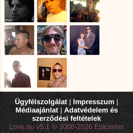
Ügyfélszolgálat
|
Impresszum
|
Médiaajánlat
|
Adatvédelem és
szerződési feltételek
Love.hu v5.1 © 2006-2026 Epicenter