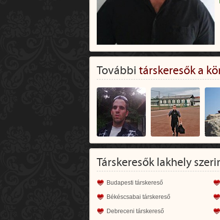
További
társkeresők a kö
Társkeresők lakhely szeri
Budapesti társkereső
Békéscsabai társkereső
Debreceni társkereső