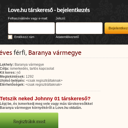
Love.hu társkereső - bejelentkezés
Felhasználónév vagy e-mail:
Jelszó:
Emlékezz rám
Adatemlékeztető
 éves
férfi,
Baranya vármegye
Lakhely:
Baranya vármegye
Célja:
ismerkedés, tartós kapcsolat
Kit keres:
nő
Megtekintések:
1292
Utolsó belépés:
<csak regisztráltaknak>
Elérhetőségek:
<csak regisztráltaknak>
Tetszik neked Johnny 01 társkereső?
Lépj be, és ismerkedj meg vele vagy más társkeresőkkel
Baranya vármegye környékéről a Love.hu oldalán.