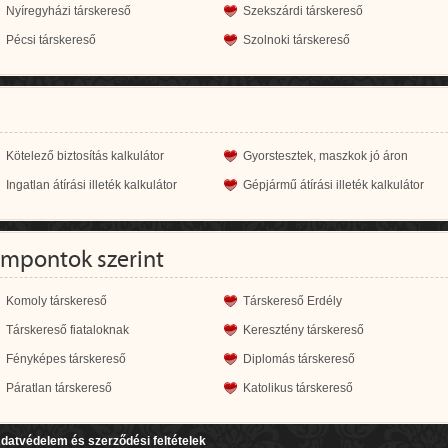
Nyíregyházi társkereső
Szekszárdi társkereső
Pécsi társkereső
Szolnoki társkereső
Kötelező biztosítás kalkulátor
Gyorstesztek, maszkok jó áron
Ingatlan átírási illeték kalkulátor
Gépjármű átírási illeték kalkulátor
empontok szerint
Komoly társkereső
Társkereső Erdély
Társkereső fiataloknak
Keresztény társkereső
Fényképes társkereső
Diplomás társkereső
Páratlan társkereső
Katolikus társkereső
datvédelem és szerződési feltételek