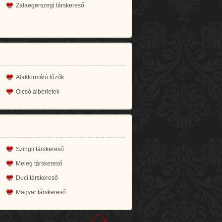
Zalaegerszegi társkereső
Alakformáló fűzők
Olcsó albérletek
Szingli társkereső
Meleg társkereső
Duci társkereső
Magyar társkereső