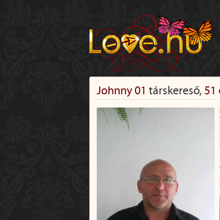
Johnny 01
társkereső,
51