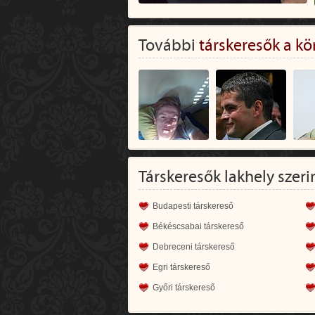
További
társkeresők a kö
Társkeresők lakhely szeri
Budapesti társkereső
Békéscsabai társkereső
Debreceni társkereső
Egri társkereső
Győri társkereső