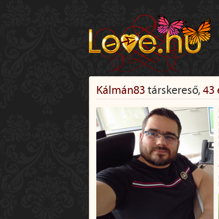
Kálmán83
társkereső,
43 