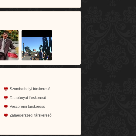
Szombathelyi társkereső
Tatabányai társkereső
Veszprémi társkereső
Zalaegerszegi társkereső