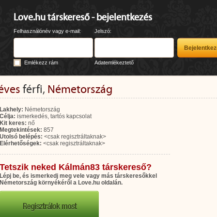
Love.hu társkereső - bejelentkezés
Felhasználónév vagy e-mail:
Jelszó:
Emlékezz rám
Adatemlékeztető
éves
férfi,
Németország
Lakhely:
Németország
Célja:
ismerkedés, tartós kapcsolat
Kit keres:
nő
Megtekintések:
857
Utolsó belépés:
<csak regisztráltaknak>
Elérhetőségek:
<csak regisztráltaknak>
Tetszik neked Kálmán83 társkereső?
Lépj be, és ismerkedj meg vele vagy más társkeresőkkel
Németország környékéről a Love.hu oldalán.