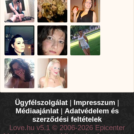
Ügyfélszolgálat
|
Impresszum
|
Médiaajánlat
|
Adatvédelem és
szerződési feltételek
Love.hu v5.1 © 2006-2026 Epicenter