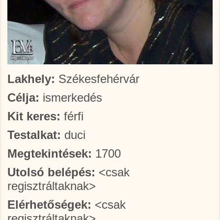
Lakhely:
Székesfehérvár
Célja:
ismerkedés
Kit keres:
férfi
Testalkat:
duci
Megtekintések:
1700
Utolsó belépés:
<csak
regisztráltaknak>
Elérhetőségek:
<csak
regisztráltaknak>