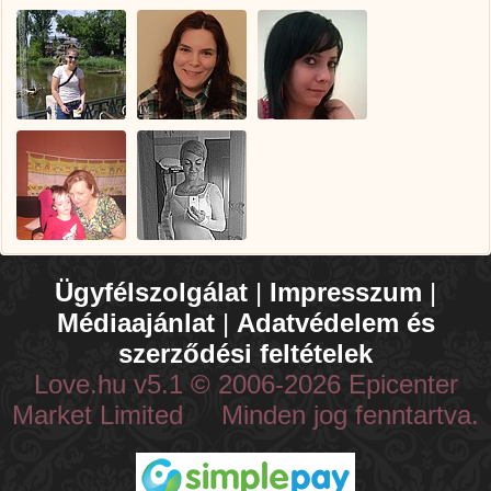
Ügyfélszolgálat
|
Impresszum
|
Médiaajánlat
|
Adatvédelem és
szerződési feltételek
Love.hu v5.1 © 2006-2026 Epicenter
Market Limited Minden jog fenntartva.