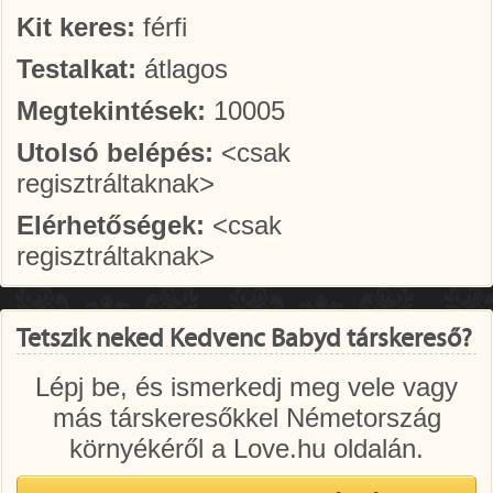
Kit keres:
férfi
Testalkat:
átlagos
Megtekintések:
10005
Utolsó belépés:
<csak
regisztráltaknak>
Elérhetőségek:
<csak
regisztráltaknak>
Tetszik neked Kedvenc Babyd társkereső?
Lépj be, és ismerkedj meg vele vagy
más társkeresőkkel Németország
környékéről a Love.hu oldalán.