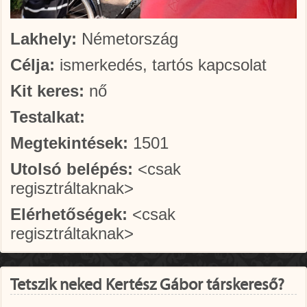
Lakhely:
Németország
Célja:
ismerkedés, tartós kapcsolat
Kit keres:
nő
Testalkat:
Megtekintések:
1501
Utolsó belépés:
<csak
regisztráltaknak>
Elérhetőségek:
<csak
regisztráltaknak>
Tetszik neked Kertész Gábor társkereső?