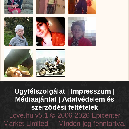
Ügyfélszolgálat
|
Impresszum
|
Médiaajánlat
|
Adatvédelem és
szerződési feltételek
Love.hu v5.1 © 2006-2026 Epicenter
Market Limited Minden jog fenntartva.