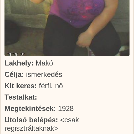
Lakhely:
Makó
Célja:
ismerkedés
Kit keres:
férfi, nő
Testalkat:
Megtekintések:
1928
Utolsó belépés:
<csak
regisztráltaknak>