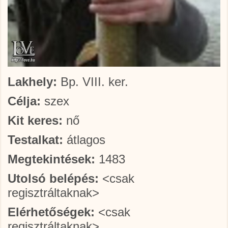
Lakhely:
Bp. VIII. ker.
Célja:
szex
Kit keres:
nő
Testalkat:
átlagos
Megtekintések:
1483
Utolsó belépés:
<csak
regisztráltaknak>
Elérhetőségek:
<csak
regisztráltaknak>