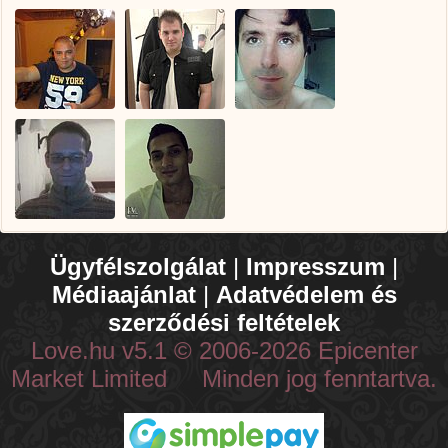
Ügyfélszolgálat
|
Impresszum
|
Médiaajánlat
|
Adatvédelem és
szerződési feltételek
Love.hu v5.1 © 2006-2026 Epicenter
Market Limited Minden jog fenntartva.