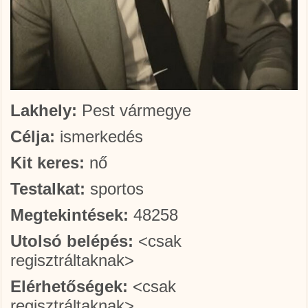
Lakhely:
Pest vármegye
Célja:
ismerkedés
Kit keres:
nő
Testalkat:
sportos
Megtekintések:
48258
Utolsó belépés:
<csak
regisztráltaknak>
Elérhetőségek:
<csak
regisztráltaknak>