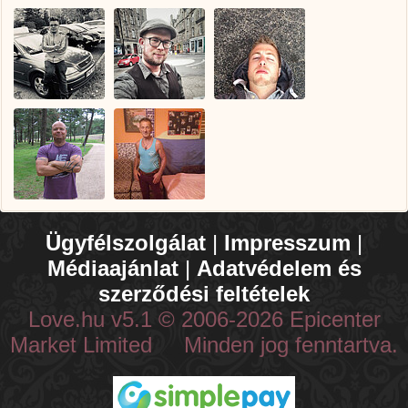
Ügyfélszolgálat
|
Impresszum
|
Médiaajánlat
|
Adatvédelem és
szerződési feltételek
Love.hu v5.1 © 2006-2026 Epicenter
Market Limited Minden jog fenntartva.