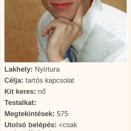
Lakhely:
Nyírtura
Célja:
tartós kapcsolat
Kit keres:
nő
Testalkat:
Megtekintések:
575
Utolsó belépés:
<csak